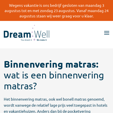
Wegens vakantie is ons bedrijf gesloten van maandag 3
augustus tot en met zondag 23 augustus. Vanaf maandag 24
Skip
augustus staan wij weer graag voor u klaar.
to
main
content
Binnenvering matras:
wat is een binnenvering
matras?
Het binnenvering matras, ook wel bonell matras genoemd,
wordt vanwege de relatief lage prijs veel toegepast in hotels
en vakantiehuizen. Anders dan bij de pocketvering